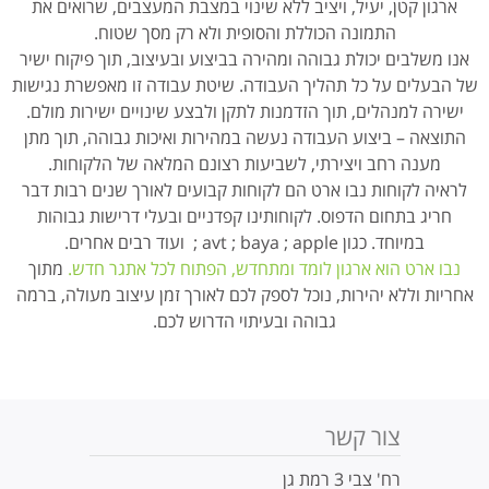
ארגון קטן, יעיל, ויציב ללא שינוי במצבת המעצבים, שרואים את
התמונה הכוללת והסופית ולא רק מסך שטוח.
אנו משלבים יכולת גבוהה ומהירה בביצוע ובעיצוב, תוך פיקוח ישיר
של הבעלים על כל תהליך העבודה. שיטת עבודה זו מאפשרת נגישות
ישירה למנהלים, תוך הזדמנות לתקן ולבצע שינויים ישירות מולם.
התוצאה – ביצוע העבודה נעשה במהירות ואיכות גבוהה, תוך מתן
מענה רחב ויצירתי, לשביעות רצונם המלאה של הלקוחות.
לראיה לקוחות נבו ארט הם לקוחות קבועים לאורך שנים רבות דבר
חריג בתחום הדפוס. לקוחותינו קפדניים ובעלי דרישות גבוהות
במיוחד. כגון avt ; baya ; apple ; ועוד רבים אחרים.
נבו ארט הוא ארגון לומד ומתחדש, הפתוח לכל אתגר חדש.
מתוך
אחריות וללא יהירות, נוכל לספק לכם לאורך זמן עיצוב מעולה, ברמה
גבוהה ובעיתוי הדרוש לכם.
צור קשר
רח' צבי 3 רמת גן