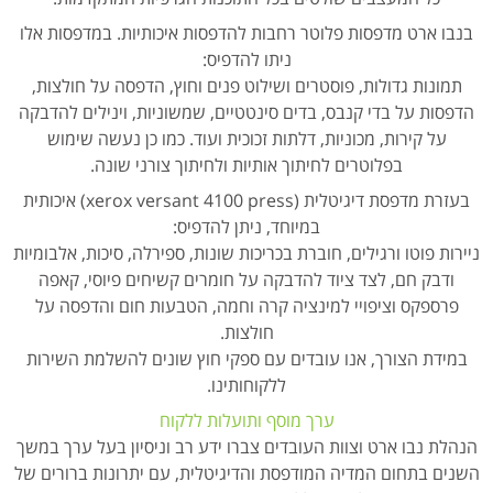
בנבו ארט מדפסות פלוטר רחבות להדפסות איכותיות. במדפסות אלו
ניתו להדפיס:
תמונות גדולות, פוסטרים ושילוט פנים וחוץ, הדפסה על חולצות,
הדפסות על בדי קנבס, בדים סינטטיים, שמשוניות, וינילים להדבקה
על קירות, מכוניות, דלתות זכוכית ועוד. כמו כן נעשה שימוש
בפלוטרים לחיתוך אותיות ולחיתוך צורני שונה.
בעזרת מדפסת דיגיטלית (xerox versant 4100 press) איכותית
במיוחד, ניתן להדפיס:
ניירות פוטו ורגילים, חוברת בכריכות שונות, ספירלה, סיכות, אלבומיות
ודבק חם, לצד ציוד להדבקה על חומרים קשיחים פיוסי, קאפה
פרספקס וציפויי למינציה קרה וחמה, הטבעות חום והדפסה על
חולצות.
במידת הצורך, אנו עובדים עם ספקי חוץ שונים להשלמת השירות
ללקוחותינו.
ערך מוסף ותועלות ללקוח
הנהלת נבו ארט וצוות העובדים צברו ידע רב וניסיון בעל ערך במשך
השנים בתחום המדיה המודפסת והדיגיטלית, עם יתרונות ברורים של