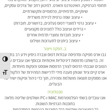
תחומי הגרפיקה, האינטרנט והארט. למיגוון רחב של צרכים עסקיים,
שיווקיים, תדמיתיים, פרסומיים ותקשורתיים.
• עיצוב שפה גרפית לניירת משרדית
• עיצוב גרפי למוצרי דפוס (עלונים, ברושורים, חוברות)
• גרידים ועיצוב כולל למגזינים מקצועיים
• עיצוב חוברות ומוצרי תדמית אחרים
• עיצוב ביתנים לתערוכות ושילוט
ב. הפקה וייצור
נבו ארט מפיקה ומדפיסה עבודות דפוס וצברה ניסיון וידע רב בתחום
ntrast
זה. ברשותנו מדפסות דיגיטליות איכותיות ובנוסף אנו עובדים עם
הטובים שבבתי הדפוס לצורך הדפסות אופסט והפקות מיוחדות. בנבו
ארט קיים ציוד שנותן מענה מידי לדרישות המהירות של הלקוחות.
t size
אנו מספקים תוצאה מושלמת ומהירה, תוך כדי ניהול ופיקוח ישיר של
הבעלים.
טכנולוגיה
אנו עובדים בשתי הפלטפורמות MAC ו-PC ושולטים שליטה מלאה
בתוכנות הגרפיות השונות.
כל המעצבים שולטים בכל התוכנות הגרפיות המתקדמות.