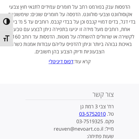
הדפסות ענק בפורמט רחב על חומרים עמידים לתנאי חוץ צבעי
אקוסולוונט וצבעי סולוונט. הדפסה על חומרים שונים: שימשוניות,
בדי דגל, בדים דמויי קנבס וכן על בבדי קנבס. רוחבים עד 5 מ’ ביחידה
ntrast
אחת, רוחבים מעל מידה זו יגיעו בתפירה ניתן לבצע עם טבעות
לקשירה או שרוולים להשחלה על מוטות. הדפסות עד רוחב 160 הם
t size
באיכות גבוהה ביותר וניתן להדפיס עליהם עבודות אמנות כשרמת
הצבעוניות ודיוק הצבע בהן חשובים.
קרא עוד:
דפוס דיגיטלי
צור קשר
רח' צבי 3 רמת גן
טל.
03-5752010
פקס. 03-7519325
מייל: reuven@nevoart.co.il
שעות פתיחה: