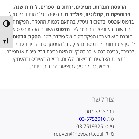
הדפסת
חוברות, מגזינים, ירחונים, ספרים, לוחות שנה,
פרוספקטים, קטלוגים, פולדרים
. הדפסה בכל כמות ובכל גודל
בדפוס אופסט ובדפוס דיגיטלי, בהתאם לכמות ההפקה. הפקות דפוס
ntrast
דורשות ידע וניסיון רב בתהליכי
הדפוס
השונים הפקת דפוס של
חוברת היא לא כמו הפקת דפוס של פולדר. לפני
הפקת הדפוס
יש
t size
להכין את החומר להדפסה כראוי, גודל המסמך סוג הנייר העובי הכנה
לכריכה, כריכה רכה או כריכה קשה האם כריכת דבק סיכות או תפירה.
התאמת הצבעים לדרישות הלקוח, בדיקה באייריס ובהעתקי
שמש, כדי להגיע לתוצאות הטובות ביותר.
צור קשר
רח' צבי 3 רמת גן
טל.
03-5752010
פקס. 03-7519325
מייל: reuven@nevoart.co.il