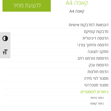
קאפה A4
להצעת מחיר
קאפה A4
דוגמאות למדבקות אישיות
מדבקות קומיקס
הדפסה דיגיטלית
ntrast
הדפסה וחיתוך צורני
מתקני תצוגה
t size
הדפסות פורמט רחב
הדפסות ענק
הדפס חולצות
מסגור לפי מידה
מסגור סטנדרטי
גימורים לפוסטרים
גימור פיויסי
גימור קאפה