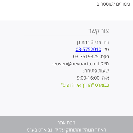
גימורים לפוסטרים
צור קשר
רח' צבי 3 רמת גן
טל.
03-5752010
פקס. 03-7519325
מייל: reuven@nevoart.co.il
שעות פתיחה:
א-ה :9:00-16:00
נבוארט "הדרך אל הדפוס"
מפת אתר
האתר מנוהל ומתוחזק על ידי נבוארט בע"מ