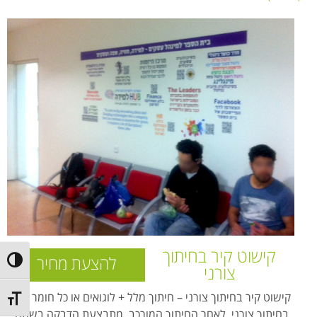
קישוט קיר בחיתוך
להצעת מחיר
ntrast
צורני
קישוט קיר בחיתוך צורני – חיתוך מלל + לוגואים או כל חומר אחר
t size
בחיתוך צורני. לאחר החיתוך המורכב, מתבצעת הדבקה בשטח.