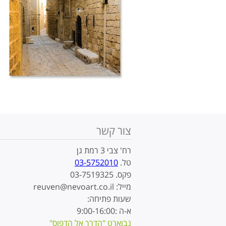
צור קשר
רח' צבי 3 רמת גן
טל.
03-5752010
פקס. 03-7519325
מייל: reuven@nevoart.co.il
שעות פתיחה:
א-ה :9:00-16:00
נבוארט "הדרך אל הדפוס"