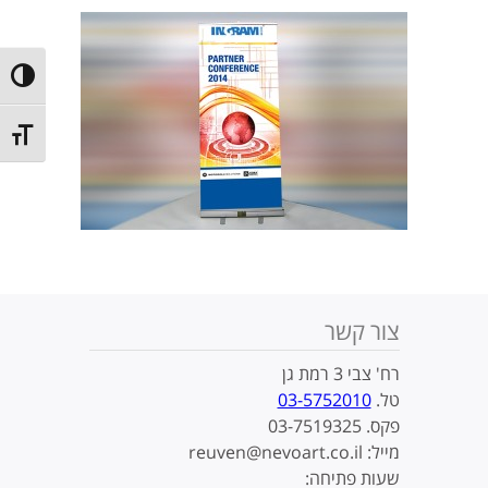
ntrast
t size
צור קשר
רח' צבי 3 רמת גן
טל.
03-5752010
פקס. 03-7519325
מייל: reuven@nevoart.co.il
שעות פתיחה: