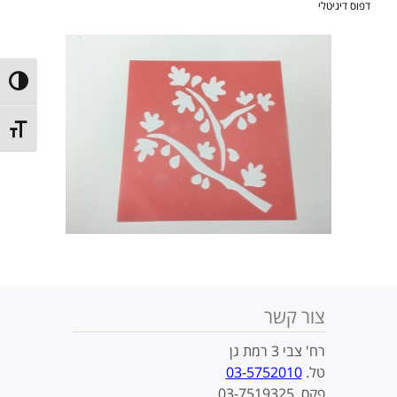
דפוס דיגיטלי
ntrast
t size
צור קשר
רח' צבי 3 רמת גן
טל.
03-5752010
פקס. 03-7519325