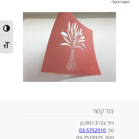
דפוס דיגיטלי
ntrast
t size
צור קשר
רח' צבי 3 רמת גן
טל.
03-5752010
פקס. 03-7519325