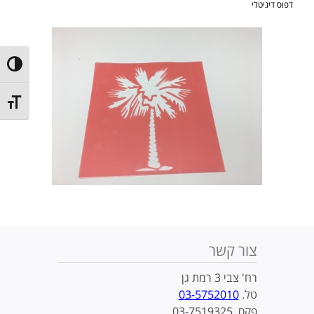
דפוס דיגיטלי
ntrast
t size
צור קשר
רח' צבי 3 רמת גן
טל.
03-5752010
פקס. 03-7519325