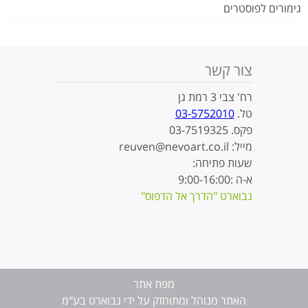
גימורים לפוסטרים
צור קשר
רח' צבי 3 רמת גן
טל.
03-5752010
פקס. 03-7519325
מייל: reuven@nevoart.co.il
שעות פתיחה:
א-ה :9:00-16:00
נבוארט "הדרך אל הדפוס"
מפת אתר
האתר מנוהל ומתוחזק על ידי נבוארט בע"מ