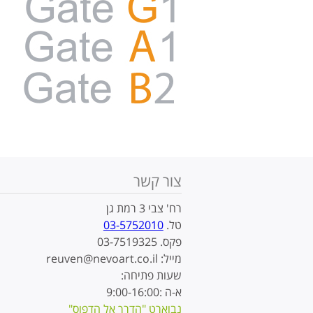
צור קשר
רח' צבי 3 רמת גן
טל.
03-5752010
פקס. 03-7519325
מייל: reuven@nevoart.co.il
שעות פתיחה:
א-ה :9:00-16:00
נבוארט "הדרך אל הדפוס"