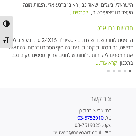
הישראלי. בעלים: שאול נבו, ראובן ברנע-אלי. הצוות מונה
מעצבים וביצועיסטים,
לפרטים...
ntrast
חדשות נבו ארט
הדפסת לוחות שנה שולחנים - ספירלה 24X15 ס"מ בעיצוב לפי
t size
דרישה, גם בכמויות קטנות. ניתן להוסיף מסרים וברכות ולהתאים
את המסרים ללקוחות . לוחות שולחנים עדיין תופסים מקום נכבד
בתכנון
קרא עוד...
קרא עוד...
קרא עוד...
קרא עוד...
קרא עוד...
צור קשר
רח' צבי 3 רמת גן
טל.
03-5752010
פקס. 03-7519325
מייל: reuven@nevoart.co.il