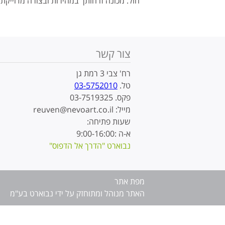
חול. מכונה זו חותך במהירות ובצורה מדוייקת 
צור קשר
רח' צבי 3 רמת גן
טל.
03-5752010
פקס. 03-7519325
מייל: reuven@nevoart.co.il
שעות פתיחה:
א-ה :9:00-16:00
נבוארט "הדרך אל הדפוס"
מפת אתר
האתר מנוהל ומתוחזק על ידי נבוארט בע"מ