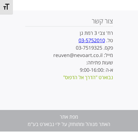
t size
צור קשר
רח' צבי 3 רמת גן
טל.
03-5752010
פקס. 03-7519325
מייל: reuven@nevoart.co.il
שעות פתיחה:
א-ה :9:00-16:00
נבוארט "הדרך אל הדפוס"
מפת אתר
האתר מנוהל ומתוחזק על ידי נבוארט בע"מ