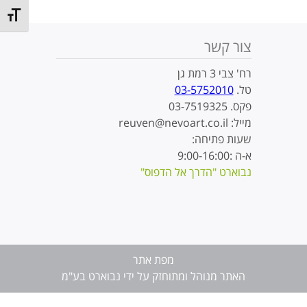
t size
צור קשר
רח' צבי 3 רמת גן
טל.
03-5752010
פקס. 03-7519325
מייל: reuven@nevoart.co.il
שעות פתיחה:
א-ה :9:00-16:00
נבוארט "הדרך אל הדפוס"
מפת אתר
האתר מנוהל ומתוחזק על ידי נבוארט בע"מ